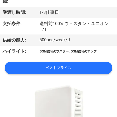
細:
に
受渡し時間:
1-3仕事日
つ
支払条件:
送料前100% ウェスタン・ユニオン
い
T/T
て
500pcs/week/J
供給の能力:
,
ハイライト:
GSM信号のブスター
GSM信号のアンプ
工
場
ベストプライス
見
学
品