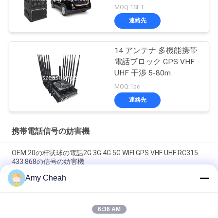
ロール携帯電話信号の妨
MOQ:1SET
害機
連絡先
14 アンテナ 多機能携帯
電話ブロック GPS VHF
UHF 干渉 5-80m
MOQ:1pc
連絡先
携帯電話信号の妨害機
OEM 20の杆状球の電話2G 3G 4G 5G WIFI GPS VHF UHF RC315
433 868の信号の妨害機
Amy Cheah
40W中型力1-50m刑務所のための8つのチャネルの携帯電話信号
の妨害機
6:36 AM
屋内全方向性のEllularの電話信号の妨害機33dBm 4Bandのブロ