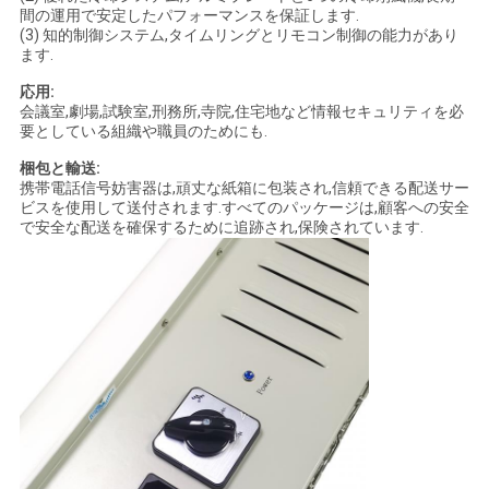
間の運用で安定したパフォーマンスを保証します.
を
(3) 知的制御システム,タイムリングとリモコン制御の能力があり
ます.
要
応用:
求
会議室,劇場,試験室,刑務所,寺院,住宅地など情報セキュリティを必
要としている組織や職員のためにも.
梱包と輸送:
地
携帯電話信号妨害器は,頑丈な紙箱に包装され,信頼できる配送サー
ビスを使用して送付されます.すべてのパッケージは,顧客への安全
図
で安全な配送を確保するために追跡され,保険されています.
PRIVACY
POLICY