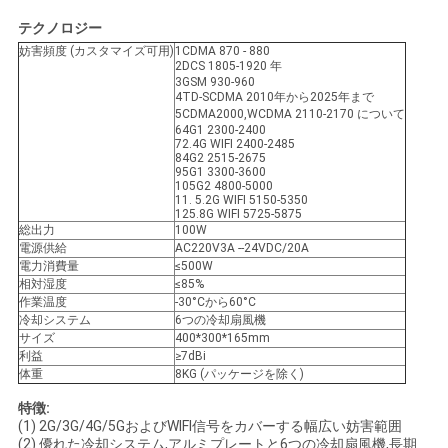
い
テクノロジー
妨害頻度 (カスタマイズ可用)
1CDMA 870 - 880
2DCS 1805-1920 年
3GSM 930-960
ニ
4TD-SCDMA 2010年から2025年まで
5CDMA2000,WCDMA 2110-2170 について
ュ
64G1 2300-2400
72.4G WIFI 2400-2485
84G2 2515-2675
ー
95G1 3300-3600
105G2 4800-5000
11. 5.2G WIFI 5150-5350
ス
125.8G WIFI 5725-5875
総出力
100W
電源供給
AC220V3A --24VDC/20A
電力消費量
≤500W
場
相対湿度
≤85%
作業温度
-30°Cから60°C
合
冷却システム
6つの冷却扇風機
サイズ
400*300*165mm
利益
≥7dBi
体重
8KG (パッケージを除く)
引
特徴:
用
(1) 2G/3G/4G/5GおよびWIFI信号をカバーする幅広い妨害範囲
(2) 優れた冷却システム,アルミプレートと6つの冷却扇風機,長期