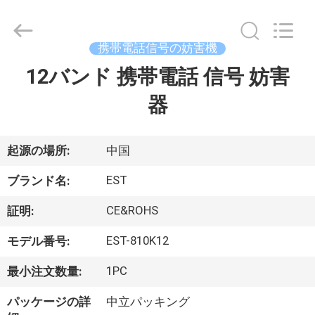
supplier.
Copyright
©
2011
-
携帯電話信号の妨害機
2026
EASTLONGE
12バンド 携帯電話 信号 妨害
家
ELECTRONICS(HK)
CO.,LTD.
All
器
Rights
Reserved.
製
品
起源の場所:
中国
EST
ブランド名:
動
CE&ROHS
証明:
画
EST-810K12
モデル番号:
1PC
最小注文数量:
私
パッケージの詳
中立パッキング
達