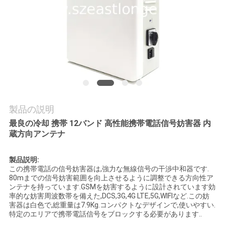
質
管
理
私
達
製品の説明
に
最良の冷却 携帯 12バンド 高性能携帯電話信号妨害器 内
連
蔵方向アンテナ
絡
製品説明:
この携帯電話の信号妨害器は,強力な無線信号の干渉中和器です.
し
80mまでの信号妨害範囲を向上させるように調整できる方向性ア
ンテナを持っています.GSMを妨害するように設計されています効
な
率的な妨害周波数帯を備えた,DCS,3G,4G LTE,5G,WIFIなど.この妨
害器は白色で,総重量は7.9Kg.コンパクトなデザインで,使いやすい.
さ
特定のエリアで携帯電話信号をブロックする必要があります..