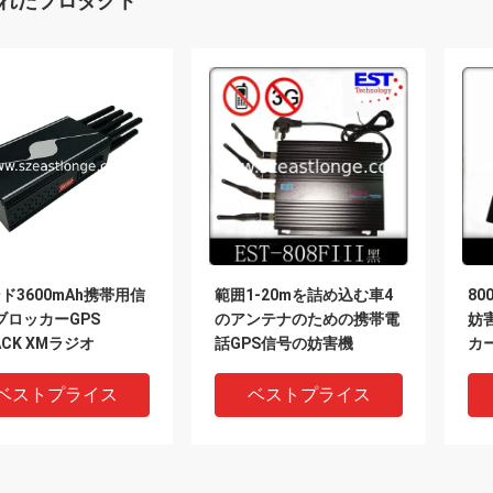
れたプロダクト
ド3600mAh携帯用信
範囲1-20mを詰め込む車4
80
ブロッカーGPS
のアンテナのための携帯電
妨害
ACK XMラジオ
話GPS信号の妨害機
カ
ベストプライス
ベストプライス