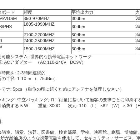
力ポート
頻度
平均出力力
力
3
MA/GSM
850-970MHZ
30dbm
1805-1990MHZ
3
S/PHS
30dbm
3
2100-2200MHZ
30dbm
3
I
2400-2500MHZ
30dbm
S
3
1500-1600MHZ
30dbm
用可能システム: 世界的な携帯電話ネットワーク
: ACアダプター （AC 110-240V DC9V）
時間を: 2-3時間連続的
の半径: 1-10 m （- 75dBm）
ンテナ: 5pcs （単位の印に続くためにアンテナを修理しなさい）
ッキング: 中立パッキング; ロゴは量に基づいて顧客の要求ごとに印刷
消費する:5 W 重量: 300G 次元: 110 （L） ×62 （W） × 30 （
:
会議室、講堂、法廷、図書館、検査部屋、学校、映画館、劇場、博物館
.場所が給油所のような携帯電話を使用して、セキュリティ・サービス、