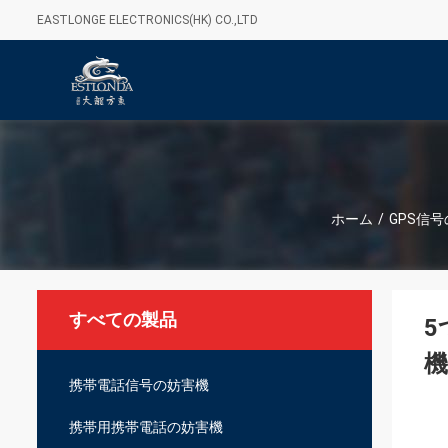
EASTLONGE ELECTRONICS(HK) CO.,LTD
ホーム
/
GPS信
すべての製品
5
機
携帯電話信号の妨害機
携帯用携帯電話の妨害機