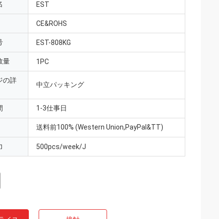
名
EST
CE&ROHS
号
EST-808KG
数量
1PC
ジの詳
中立パッキング
間
1-3仕事日
送料前100% (Western Union,PayPal&TT)
力
500pcs/week/J