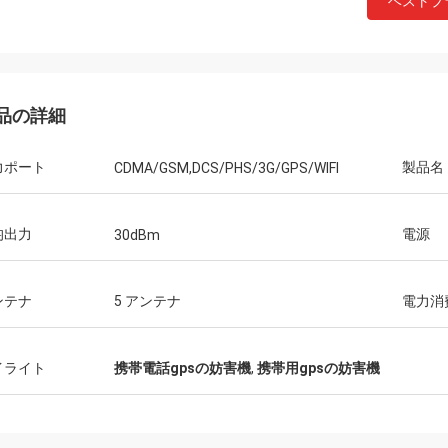
ベストプ
品の詳細
槍カナダ
力ポート
製品名
速い船積みおよび問題無し
CDMA/GSM,DCS/PHS/3G/GPS/WIFI
均出力
電源
30dBm
ンテナ
5 アンテナ
電力消
イライト
携帯電話gpsの妨害機
,
携帯用gpsの妨害機