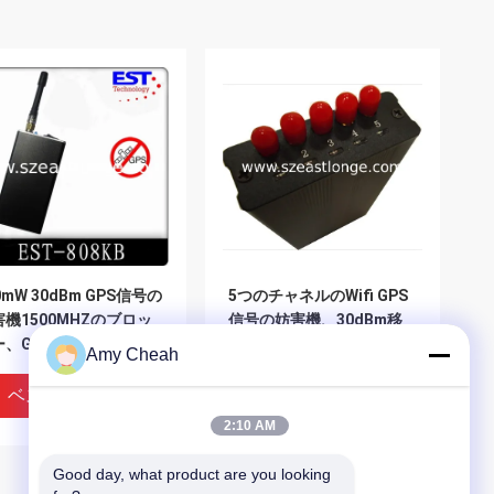
0mW 30dBm GPS信号の
5つのチャネルのWifi GPS
機1500MHZのブロッ
信号の妨害機、30dBm移
ー、Gpsの妨害機
動式GPSのブロッカー妨害
Amy Cheah
機
ベストプライス
ベストプライス
2:10 AM
Good day, what product are you looking 