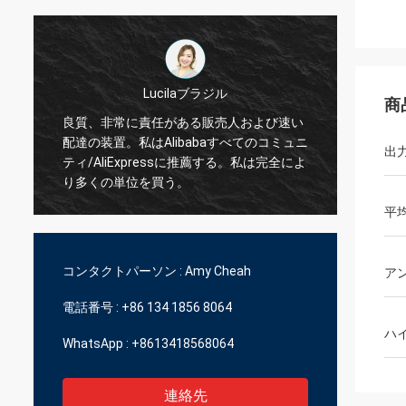
ジル
商
Hamadivoフランス
売人および速い
aすべてのコミュニ
ベスト セラー、よいトランザクションおよ
出
薦する。私は完全によ
び速い受渡し時間
平
コンタクトパーソン :
Amy Cheah
ア
電話番号 :
+86 134 1856 8064
ハ
WhatsApp :
+8613418568064
連絡先