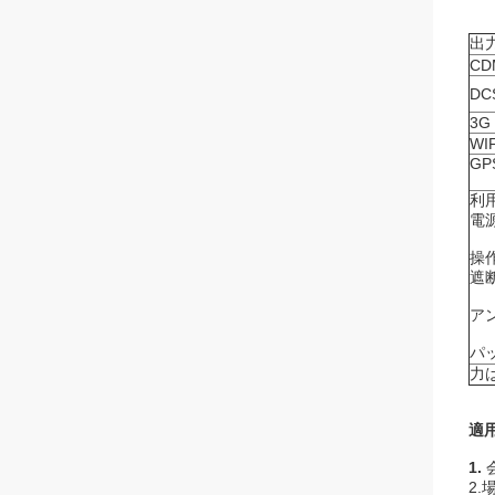
出
CD
DC
3G
WIF
GP
利
電源
操作
遮断
ア
パ
力は
適用
1.
2