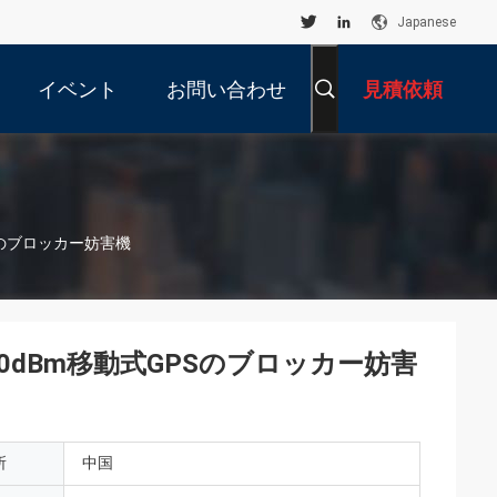
Japanese
イベント
お問い合わせ
見積依頼
PSのブロッカー妨害機
30dBm移動式GPSのブロッカー妨害
所
中国