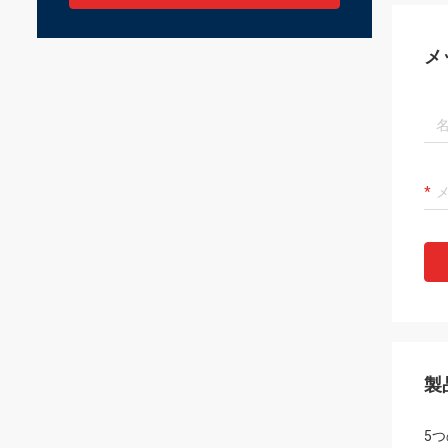
メ
製
5つ