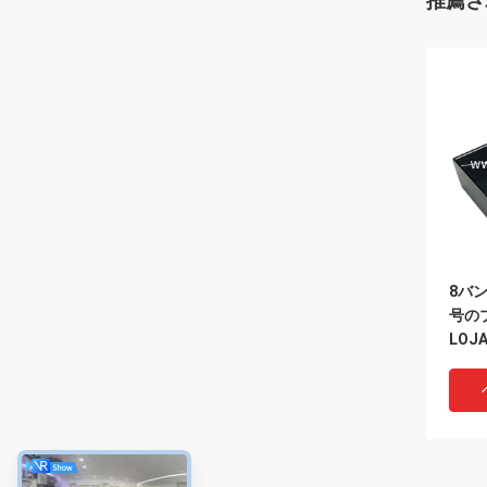
推薦さ
8バン
号の
LOJ