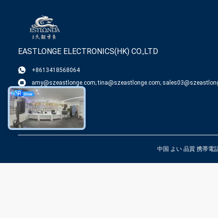
EASTLONGE ELECTRONICS(HK) CO.,LTD
+8613418568064
amy@szeastlonge.com; tina@szeastlonge.com; sales03@szeastlon
中国 よい 品質 携帯電話信号の妨