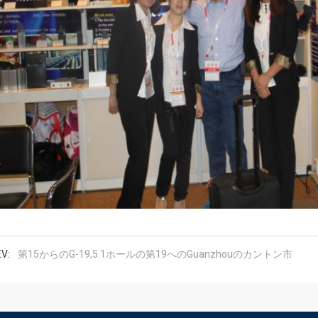
V:
第15からのG-19,5.1ホールの第19へのGuanzhouのカントン市