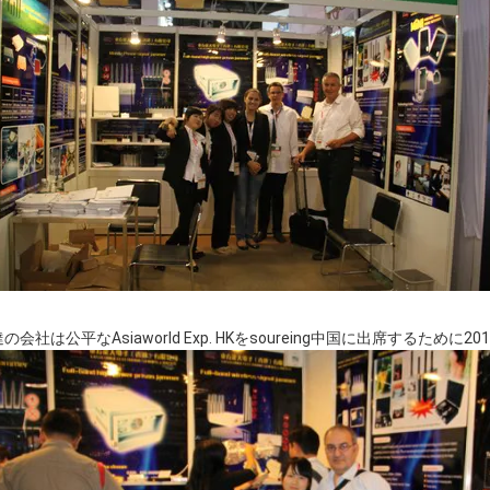
の会社は公平なAsiaworld Exp. HKをsoureing中国に出席するために