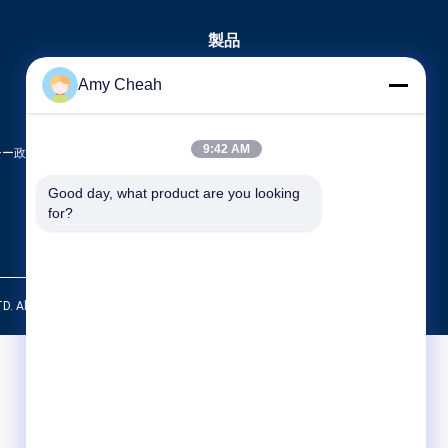
製品
携帯電話信号の妨害機
Amy Cheah
携帯用携帯電話の妨害機
無人機UAVの妨害機
9:42 AM
シー政策
すべてのカテゴリー
Good day, what product are you looking 
for?
l Rights Reserved.