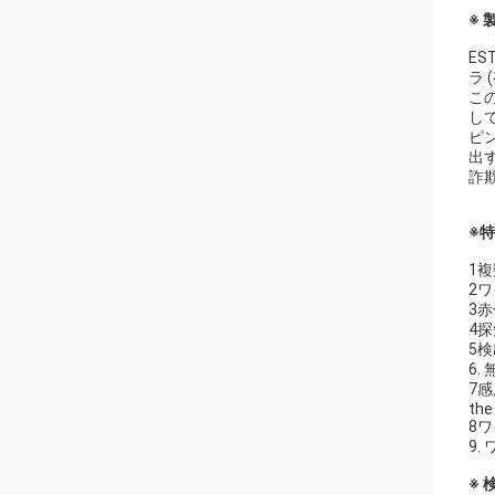
※ 
E
ラ
こ
し
ピ
出
詐
※特
1
2
3
4
5検
6
7感度
the
8
9
※ 