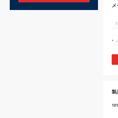
メ
製
1