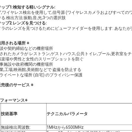
ップ1:
検知する
軽い
シグナル:
ず,ワイヤレス検出を使用して,信号源 (ワイヤレスカメラおよびすべての
る.検出方法:振動,音,光,3つの選択肢
テップ
2
:
レンズを見つける
:
メラのレンズを見つけるためにビューファイダーを使用します. あなたが
適用される場所 ※
商談や契約締結などの機密場所
隠されたカメラが レストラン,ゲストハウス,公共トイレ,プール,更衣室を
. 娯楽場や男性と女性のスリープショットを防ぐ
軍事施設や政府機関の機密場所
業,工場,映画館,美術館などで 盗撮を防止する
プライベートな場所 (自宅) のプライバシー保護
販売後のサービス ※
パフォーマンス※
技術基準
テクニカルパラメータ
無線検出周波数:
1MHzから6500MHz