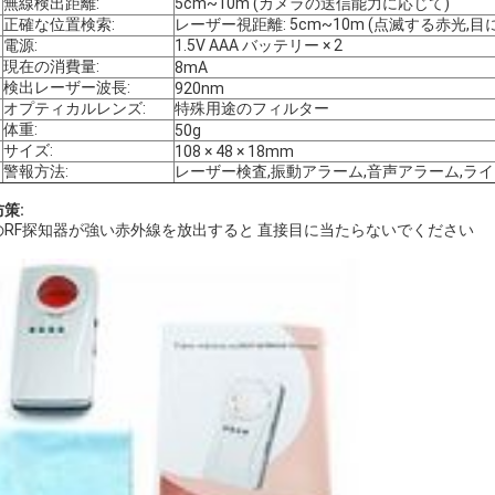
無線検出距離:
5cm~10m (カメラの送信能力に応じて)
正確な位置検索:
レーザー視距離: 5cm~10m (点滅する赤光,目
電源:
1.5V AAA バッテリー × 2
現在の消費量:
8mA
検出レーザー波長:
920nm
オプティカルレンズ:
特殊用途のフィルター
体重:
50g
サイズ:
108 × 48 × 18mm
警報方法:
レーザー検査,振動アラーム,音声アラーム,ラ
策:
のRF探知器が強い赤外線を放出すると 直接目に当たらないでください