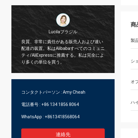
商
Hamadivoフランス
製
い
ニ
ベスト セラー、よいトランザクションおよ
速い船
よ
び速い受渡し時間
シ
オ
コンタクトパーソン :
Amy Cheah
ハ
電話番号 :
+86 134 1856 8064
WhatsApp :
+8613418568064
連絡先