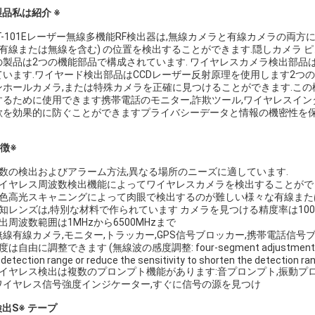
製品
私は
紹介 ※
ST-101Eレーザー無線多機能RF検出器は,無線カメラと有線カメラの両
 (有線または無線を含む) の位置を検出することができます.隠しカメラ ピ
の製品は2つの機能部品で構成されています. ワイヤレスカメラ検出部品は最
ています.ワイヤード検出部品はCCDレーザー反射原理を使用します2つの
ンホールカメラ,または特殊カメラを正確に見つけることができます.この機械
するために使用できます携帯電話のモニター,詐欺ツール,ワイヤレスインタ
欺を効果的に防ぐことができますプライバシーデータと情報の機密性を保
徴※
複数の検出およびアラーム方法,異なる場所のニーズに適しています.
ワイヤレス周波数検出機能によってワイヤレスカメラを検出することがで
赤色高光スキャニングによって肉眼で検出するのが難しい様々な有線また
探知レンズは,特別な材料で作られています カメラを見つける精度率は10
出周波数範囲は1MHzから6500MHzまで
. 無線有線カメラ,モニター,トラッカー,GPS信号ブロッカー,携帯電話
は自由に調整できます (無線波の感度調整: four-segment adjustment LED light d
 detection range or reduce the sensitivity to shorten the detection ran
ワイヤレス検出は複数のプロンプト機能があります:音プロンプト,振動プロ
. ワイヤレス信号強度インジケーター,すぐに信号の源を見つけ
検出
S
※ テープ