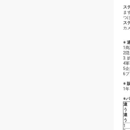
ステ
ま
つけ
ス
カ
※ 
1
2
3
4
5企
6
※ 
1年
※
違
う
違
う
1