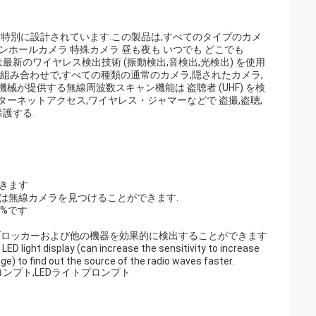
方に特別に設計されています.この製品は,すべてのタイプのカメ
ンホールカメラ 特殊カメラ 昼も夜も いつでも どこでも
新のワイヤレス検出技術 (振動検出,音検出,光検出) を使用
組み合わせで,すべての種類の通常のカメラ,隠されたカメラ,
が提供する無線周波数スキャン機能は 盗聴者 (UHF) を検
ーネットアクセス,ワイヤレス・ジャマーなどで 盗撮,盗聴,
護する.
きます
は無線カメラを見つけることができます.
0%です
信号ブロッカーおよび他の機器を効果的に検出することができます
isplay (can increase the sensitivity to increase
ge) to find out the source of the radio waves faster.
ンプト,LEDライトプロンプト