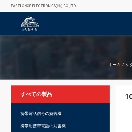
EASTLONGE ELECTRONICS(HK) CO.,LTD
ホーム
/
シ
すべての製品
1
携帯電話信号の妨害機
携帯用携帯電話の妨害機