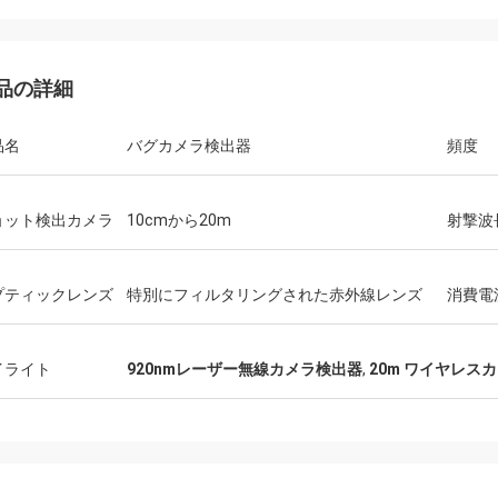
品の詳細
品名
バグカメラ検出器
頻度
槍カナダ
積みおよび問題無し
ョット検出カメラ
10cmから20m
射撃波
プティックレンズ
特別にフィルタリングされた赤外線レンズ
消費電
イライト
920nmレーザー無線カメラ検出器
,
20m ワイヤレス