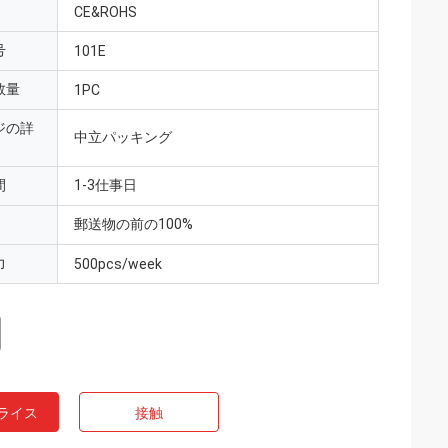
CE&ROHS
号
101E
数量
1PC
ジの詳
中立パッキング
間
1-3仕事日
郵送物の前の100%
力
500pcs/week
ライス
接触