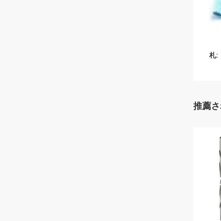
札:
推薦さ