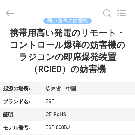
supplier.
Copyright
©
2011
-
高い発電の妨害機
2026
EASTLONGE
携帯用高い発電のリモート・
家
ELECTRONICS(HK)
CO.,LTD.
All
コントロール爆弾の妨害機の
Rights
Reserved.
製
ラジコンの即席爆発装置
品
（RCIED）の妨害機
動
起源の場所:
広東省、中国
画
EST
ブランド名:
CE, RoHS
証明:
私
EST-808BJ
モデル番号:
達