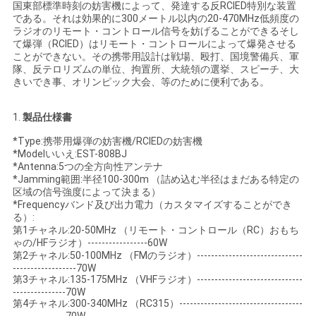
国東部標準時刻の妨害機によって、発達する反RCIED特別な装置
い
である。それは効果的に300メートル以内の20-470MHz低頻度の
ラジオのリモート・コントロール信号を妨げることができるそし
て爆弾（RCIED）はリモート・コントロールによって爆発させる
ことができない。その携帯用設計は戦場、殴打、国境警備兵、軍
ニ
隊、反テロリズムの単位、拘置所、大統領の選挙、スピーチ、大
きいでき事、オリンピック大会、等のために便利である。
ュ
ー
1.
製品仕様書
*Type:携帯用爆弾の妨害機/RCIEDの妨害機
ス
*Modelいいえ:EST-808BJ
*Antenna:5つの全方向性アンテナ
*Jamming範囲:半径100-300m （詰め込む半径はまだある特定の
区域の信号強度によって決まる）
場
*Frequencyバンド及び出力電力（カスタマイズすることができ
る）:
合
第1チャネル:20-50MHz （リモート・コントロール（RC）おもち
ゃの/HFラジオ）-----------------60W
第2チャネル:50-100MHz （FMのラジオ）------------------------------
------------------70W
引
第3チャネル:135-175MHz （VHFラジオ）------------------------------
---------------70W
用
第4チャネル:300-340MHz （RC315）-----------------------------------