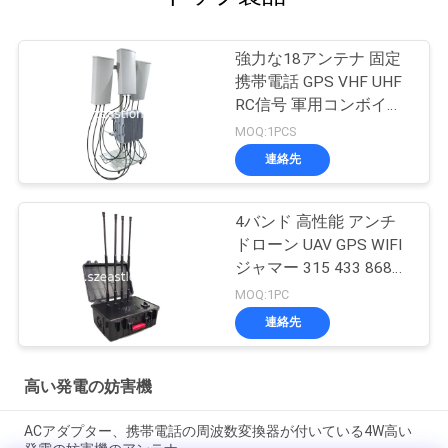
強力な18アンテナ 固定
携帯電話 GPS VHF UHF
RC信号 軍用コンボイ爆
弾ジャマー
MOQ:1PCS
連絡先
4バンド 高性能 アンチ
ドローン UAV GPS WIFI
ジャマー 315 433 868
915 リモコン制御ブロッ
MOQ:1PC
ク
連絡先
高い発電の妨害機
ACアダプター、携帯電話の周波数変換器が付いている4W高い