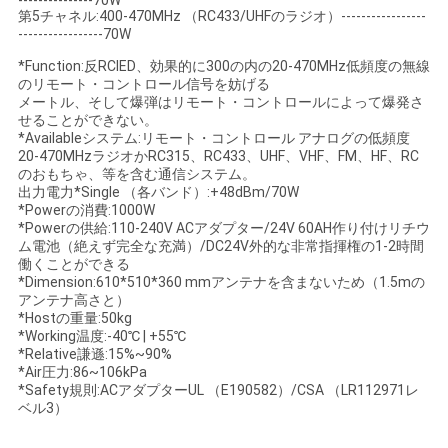
---------------70W
を
第5チャネル:400-470MHz （RC433/UHFのラジオ）-----------------
-----------------70W
要
*Function:反RCIED、効果的に300の内の20-470MHz低頻度の無線
のリモート・コントロール信号を妨げる
求
メートル、そして爆弾はリモート・コントロールによって爆発さ
せることができない。
*Availableシステム:リモート・コントロール アナログの低頻度
20-470MHzラジオかRC315、RC433、UHF、VHF、FM、HF、RC
地
のおもちゃ、等を含む通信システム。
出力電力*Single （各バンド）:+48dBm/70W
図
*Powerの消費:1000W
*Powerの供給:110-240V ACアダプター/24V 60AH作り付けリチウ
ム電池（絶えず完全な充満）/DC24V外的な非常指揮権の1-2時間
働くことができる
PRIVACY
*Dimension:610*510*360 mmアンテナを含まないため（1.5mの
アンテナ高さと）
POLICY
*Hostの重量:50kg
*Working温度:-40℃ | +55℃
*Relative謙遜:15%~90%
*Air圧力:86~106kPa
*Safety規則:ACアダプターUL （E190582）/CSA （LR112971レ
ベル3）