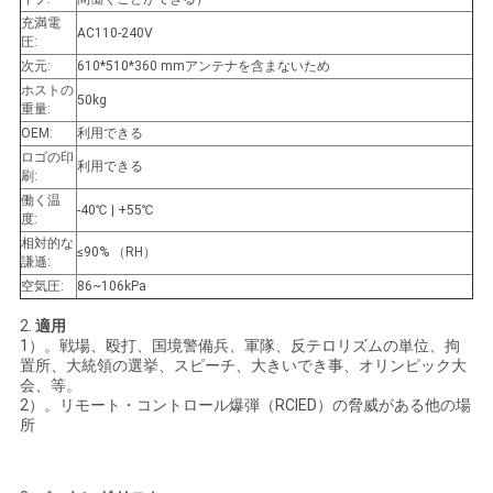
充満電
AC110-240V
圧:
次元:
610*510*360 mmアンテナを含まないため
ホストの
50kg
重量:
OEM:
利用できる
ロゴの印
利用できる
刷:
働く温
-40℃ | +55℃
度:
相対的な
≤90% （RH）
謙遜:
空気圧:
86~106kPa
2.
適用
1）。戦場、殴打、国境警備兵、軍隊、反テロリズムの単位、拘
置所、大統領の選挙、スピーチ、大きいでき事、オリンピック大
会、等。
2）。リモート・コントロール爆弾（RCIED）の脅威がある他の場
所