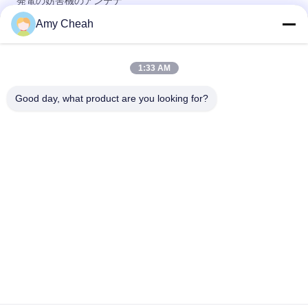
発電の妨害機のアンテナ
Amy Cheah
8つのチャネルのよい冷却を用いる完全な頻度携帯電話信号のブ
ロッカー
1:33 AM
8本のアンテナ高い発電の妨害機、WIFIのブロッカー高い発電の
携帯電話の妨害機
Good day, what product are you looking for?
人気カテゴリ
すべて
携帯電話信号の妨害
携帯用携帯電話の妨
機
害機
無人機UAVの妨害機
高い発電の妨害機
リモート・コントロ
GPS信号の妨害機
ール妨害機
録音の妨害機
5G妨害機