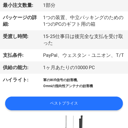
最小注文数量:
1部分
に
パッケージの詳
1つの装置、中立パッキングのための
つ
細:
1つのPCのギフト用の箱
い
受渡し時間:
15-25仕事日は後完全な支払を受け取
て
った
支払条件:
PayPal、ウェスタン・ユニオン、T/T
工
供給の能力:
1ヶ月あたりの10000 PC
場
,
ハイライト:
軍のWifi信号の妨害機
見
Omniの指向性アンテナの妨害機
学
ベストプライス
品