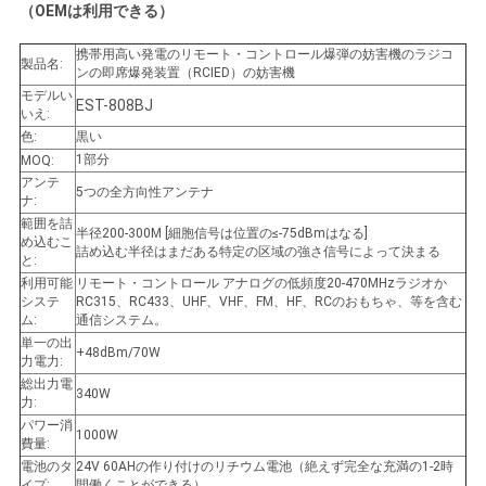
（OEMは利用できる）
携帯用高い発電のリモート・コントロール爆弾の妨害機のラジコ
製品名:
ンの即席爆発装置（RCIED）の妨害機
モデルい
EST-808BJ
いえ:
色:
黒い
1部分
MOQ:
アンテ
5つの全方向性アンテナ
ナ:
範囲を詰
半径200-300M [細胞信号は位置の≤-75dBmはなる]
め込むこ
詰め込む半径はまだある特定の区域の強さ信号によって決まる
と:
利用可能
リモート・コントロール アナログの低頻度20-470MHzラジオか
システ
RC315、RC433、UHF、VHF、FM、HF、RCのおもちゃ、等を含む
ム:
通信システム。
単一の出
+48dBm/70W
力電力:
総出力電
340W
力:
パワー消
1000W
費量:
電池のタ
24V 60AHの作り付けのリチウム電池（絶えず完全な充満の1-2時
イプ:
間働くことができる）