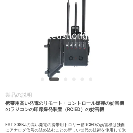
質
管
理
私
達
に
連
絡
製品の説明
し
携帯用高い発電のリモート・コントロール爆弾の妨害機
のラジコンの即席爆発装置（RCIED）の妨害機
な
EST-808BJの高い発電の携帯用トロリー箱RCIEDの妨害機は独自
さ
にアナログ信号の詰め込むことの新しい世代の技術を使用して米