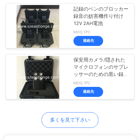
を
記録のペンのブロッカー
28
録音の妨害機作り付け
要
12V 2AH電池
シグナル検出分析
求
MOQ:1PC
連絡先
地
保安用カメラ/隠された
図
マイクロフォンのサプレ
ッサーのための黒い録音
15
の妨害機
MOQ:1PC
PRIVACY
無線通信ネットワー
連絡先
POLICY
ク
多くを見て下さい