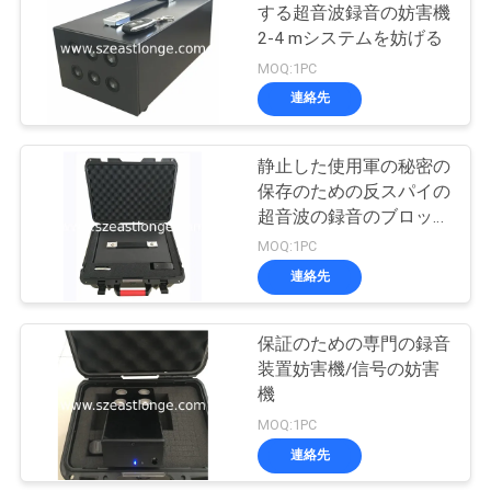
する超音波録音の妨害機
い
2-4 mシステムを妨げる
21
MOQ:1PC
ニ
連絡先
録音の妨害機
ュ
静止した使用軍の秘密の
ー
保存のための反スパイの
超音波の録音のブロッカ
ス
ー
MOQ:1PC
連絡先
47
場
保証のための専門の録音
合
5G妨害機
装置妨害機/信号の妨害
機
引
MOQ:1PC
連絡先
用