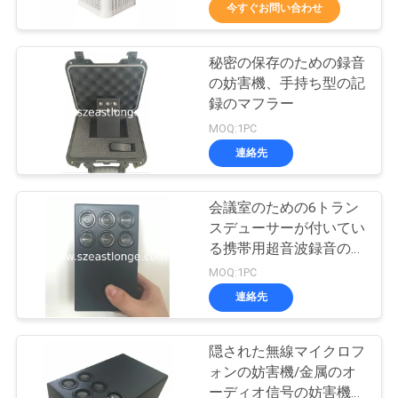
今すぐお問い合わせ
に
つ
秘密の保存のための録音
38
の妨害機、手持ち型の記
い
録のマフラー
無人機UAVの妨害機
て
MOQ:1PC
連絡先
工
会議室のための6トラン
場
スデューサーが付いてい
る携帯用超音波録音の妨
見
38
害機
MOQ:1PC
学
連絡先
高い発電の妨害機
隠された無線マイクロフ
品
ォンの妨害機/金属のオ
ーディオ信号の妨害機の