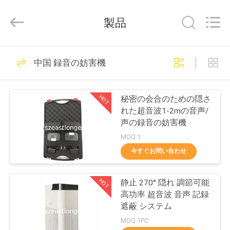
supplier.
Copyright
©
製品
2011
-
2026
EASTLONGE
家
161
ELECTRONICS(HK)
CO.,LTD.
中国 録音の妨害機
All
携帯電話信号の妨害
Rights
Reserved.
製
機
HOT
秘密の会合のための隠さ
品
れた超音波1-2mの音声/
声の録音の妨害機
MOQ:1
動
今すぐお問い合わせ
89
画
携帯用携帯電話の妨
HOT
静止 270° 隠れ 調節可能
高功率 超音波 音声 記録
私
害機
遮蔽 システム
達
MOQ:1PC