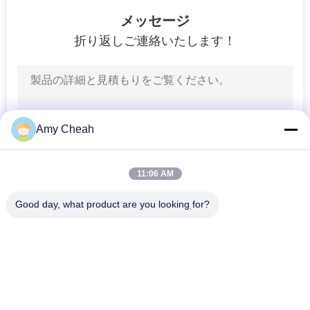
128
メッセージ
電力増幅器モジュー
折り返しご連絡いたします！
ル
Amy Cheah
33
11:06 AM
通信用アクセサリ
Good day, what product are you looking for?
ー
人気カテゴリ
すべて
携帯電話信号の妨害
携帯用携帯電話の妨
機
害機