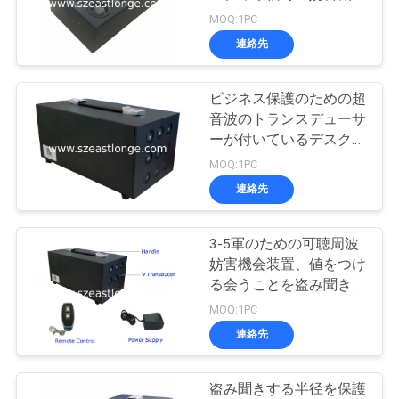
質
黒
MOQ:1PC
管
連絡先
74
理
ビジネス保護のための超
GPS信号の妨害機
音波のトランスデューサ
私
ーが付いているデスクト
ップの反スパイのボイス
達
MOQ:1PC
レコーダの妨害機
連絡先
に
連
3-5軍のための可聴周波
39
妨害機会装置、値をつけ
絡
リモート・コント
る会うことを盗み聞きす
るメートルの適用範囲
し
MOQ:1PC
ロール妨害機
連絡先
な
さ
盗み聞きする半径を保護