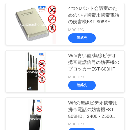
を
4つのバンド会議室のた
28
めの小型携帯用携帯電話
要
の妨害機EST-808SF
シグナル検出分析
求
MOQ:1PC
連絡先
地
Wifi/青い歯/無線ビデオ
図
携帯電話信号の妨害機の
ブロッカーEST-808HF
15
MOQ:1PC
PRIVACY
無線通信ネットワー
連絡先
POLICY
ク
Wifiの無線ビデオ携帯用
携帯電話の妨害機EST-
808HD、2400 - 2500の
MHz
MOQ:1PC