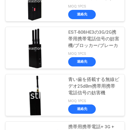
質
及ぶ
MOQ:1PCS
管
連絡先
74
理
EST-808HE3の3G/2G携
GPS信号の妨害機
帯用携帯電話信号の妨害
私
機/ブロッカー/ブレーカ
達
MOQ:1PCS
連絡先
に
連
青い歯を搭載する無線ビ
39
デオ25dBm携帯用携帯
絡
リモート・コント
電話信号の妨害機
し
MOQ:1PCS
ロール妨害機
連絡先
な
さ
携帯用携帯電話+ 3G +