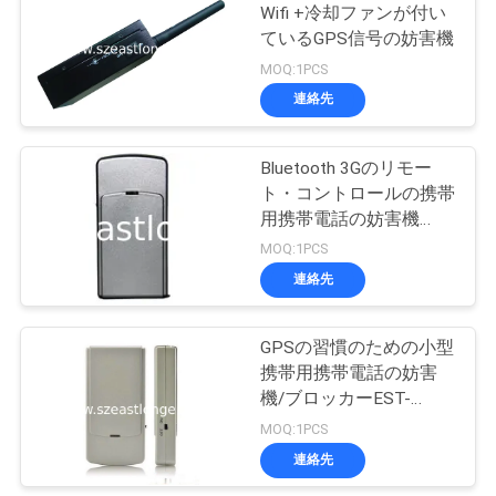
Wifi +冷却ファンが付い
い
ているGPS信号の妨害機
21
MOQ:1PCS
ニ
連絡先
録音の妨害機
ュ
Bluetooth 3Gのリモー
ー
ト・コントロールの携帯
用携帯電話の妨害機
ス
EST-808SG2
MOQ:1PCS
連絡先
47
場
GPSの習慣のための小型
合
5G妨害機
携帯用携帯電話の妨害
機/ブロッカーEST-
808SG
引
MOQ:1PCS
連絡先
用