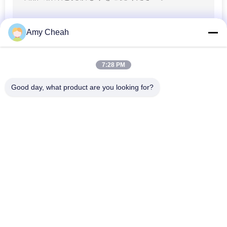
Amy Cheah
7:28 PM
Good day, what product are you looking for?
人気カテゴリ
すべて
携帯電話信号の妨害
携帯用携帯電話の妨
機
害機
無人機UAVの妨害機
高い発電の妨害機
リモート・コントロ
GPS信号の妨害機
ール妨害機