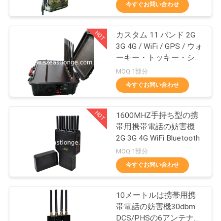
今すぐお問い合わせ
に
つ
HOT
カスタム 11 バンド 2G
38
3G 4G / WiFi / GPS / ウォ
い
ーキー・トッキー・シグ
無人機UAVの妨害機
ナル・ジャマー ポータ
て
MOQ:1部分
ブル 60W 高電力
今すぐお問い合わせ
工
HOT
1600MHZ手持ち型の携
場
帯用携帯電話の妨害機
2G 3G 4G WiFi Bluetooth
見
38
MOQ:1部分
学
今すぐお問い合わせ
高い発電の妨害機
10メートルは携帯用携
品
帯電話の妨害機30dbm
DCS/PHSの6アンテナの