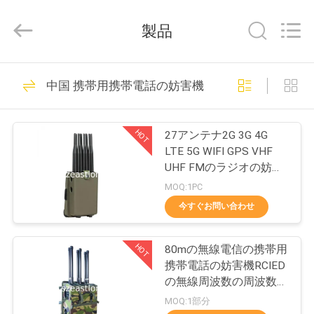
supplier.
Copyright
©
製品
2011
-
2026
EASTLONGE
家
161
ELECTRONICS(HK)
CO.,LTD.
中国 携帯用携帯電話の妨害機
All
携帯電話信号の妨害
Rights
Reserved.
製
機
HOT
27アンテナ2G 3G 4G
品
LTE 5G WIFI GPS VHF
UHF FMのラジオの妨害
を用いる携帯用携帯電話
MOQ:1PC
動
の妨害機
今すぐお問い合わせ
89
画
携帯用携帯電話の妨
HOT
80mの無線電信の携帯用
携帯電話の妨害機RCIED
私
害機
の無線周波数の周波数変
換器
達
MOQ:1部分