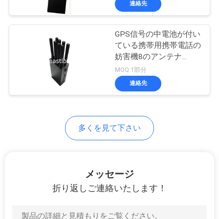
連絡先
128
電力増幅器モジュー
GPS信号の中電池が付い
ル
ている携帯用携帯電話の
妨害機8のアンテナ
2G/3G/4G/Wifi
MOQ:1部分
連絡先
33
通信用アクセサリ
多くを見て下さい
ー
メッセージ
折り返しご連絡いたします！